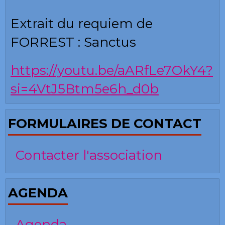
Extrait du requiem de
FORREST : Sanctus
https://youtu.be/aARfLe7OkY4?
si=4VtJ5Btm5e6h_d0b
FORMULAIRES DE CONTACT
Contacter l'association
AGENDA
Agenda