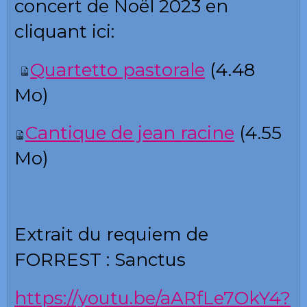
concert de Noël 2023 en
cliquant ici:
Quartetto pastorale
(4.48
Mo)
Cantique de
jean racine
(4.55
Mo)
Extrait du requiem de
FORREST : Sanctus
https://youtu.be/aARfLe7OkY4?